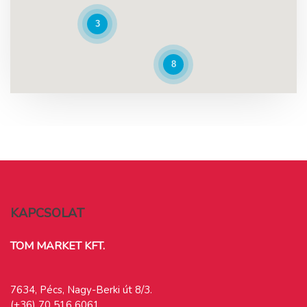
3
8
5
KAPCSOLAT
TOM MARKET KFT.
7634, Pécs, Nagy-Berki út 8/3.
(+36) 70 516 6061