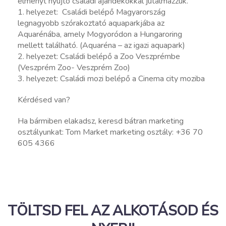
élményt nyújtó családi ajándékokkal jutalmazzuk.
1. helyezet: Családi belépő Magyarország
legnagyobb szórakoztató aquaparkjába az
Aquarénába, amely Mogyoródon a Hungaroring
mellett található. (Aquaréna – az igazi aquapark)
2. helyezet: Családi belépő a Zoo Veszprémbe
(Veszprém Zoo- Veszprém Zoo)
3. helyezet: Családi mozi belépő a Cinema city moziba
Kérdésed van?
Ha bármiben elakadsz, keresd bátran marketing
osztályunkat: Tom Market marketing osztály: +36 70
605 4366
TÖLTSD FEL AZ ALKOTÁSOD ÉS