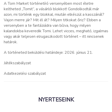
A Tom Market történetíró versenyében most életre
keltheted „Tomit”, a vásárlói blokkot! Gondolkodtál már
azon, mi történik egy blokkal, miután elkészül a kasszánál?
Vajon merre jár? Mit él át? Milyen titkokat őriz? Ebben a
versenyben a te fantáziádra van bízva, hogy milyen
kalandokba keveredik Tomi. Lehet vicces, megható, izgalmas
vagy akár teljesen elrugaszkodott történet – itt nincsenek
határok.
A történeted beküldési határideje: 2026. június 21.
Játékszabályzat
Adatkezelési szabályzat
NYERTESEINK