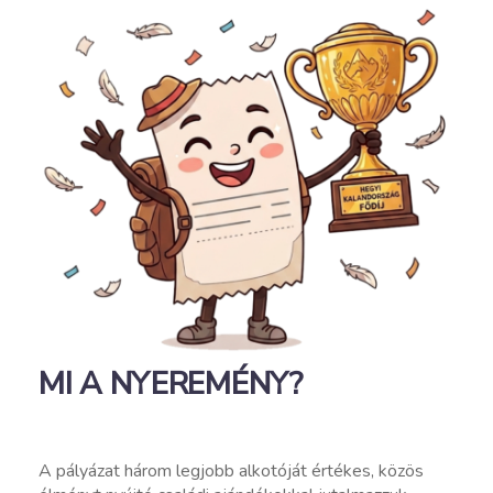
MI A NYEREMÉNY?
A pályázat három legjobb alkotóját értékes, közös