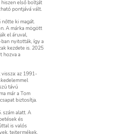
hiszen első boltját
ató pontjává vált.
nőtte ki magát.
len. A márka mögött
ák el áruval,
ban nyitották, így a
zak kezdete is. 2025
et hozva a
 vissza: az 1991-
reskedelemmel
szú távú
 ma már a Tom
sapat biztosítja.
 szám alatt. A
epetések és
ttal is valós
yek, tejtermékek,