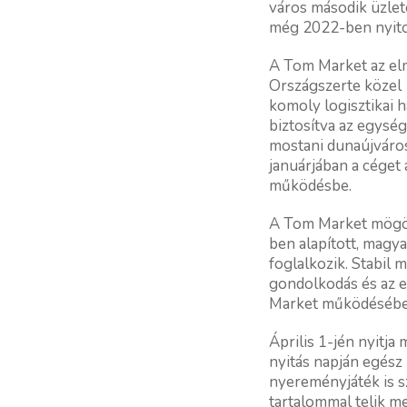
város második üzlete
még 2022-ben nyitot
A Tom Market az elm
Országszerte közel 
komoly logisztikai há
biztosítva az egység
mostani dunaújváros
januárjában a céget 
működésbe.
A Tom Market mögött
ben alapított, magya
foglalkozik. Stabil
gondolkodás és az e
Market működésében i
Április 1-jén nyitj
nyitás napján egész
nyereményjáték is sz
tartalommal telik m