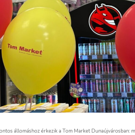
 fontos állomáshoz érkezik a Tom Market Dunaújvárosban: me