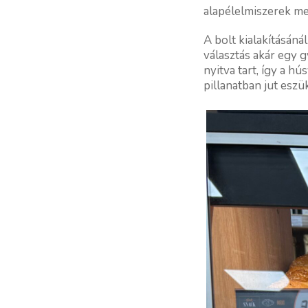
alapélelmiszerek mel
A bolt kialakításáná
választás akár egy 
nyitva tart, így a h
pillanatban jut esz