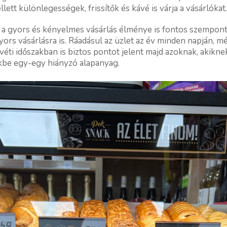
lett különlegességek, frissítők és kávé is várja a vásárlókat
l a gyors és kényelmes vásárlás élménye is fontos szempont 
gyors vásárlásra is. Ráadásul az üzlet az év minden napján,
úsvéti időszakban is biztos pontot jelent majd azoknak, akikne
ükbe egy-egy hiányzó alapanyag.