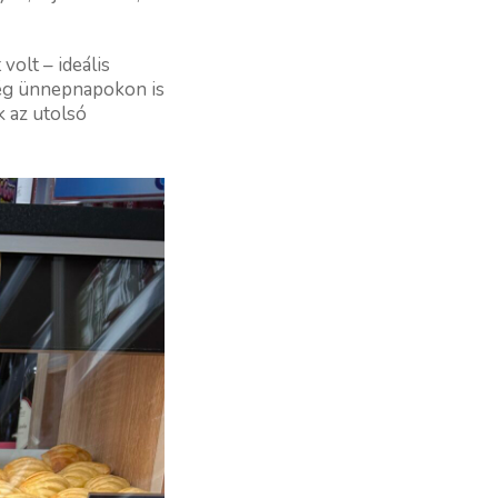
.
volt – ideális
 még ünnepnapokon is
k az utolsó