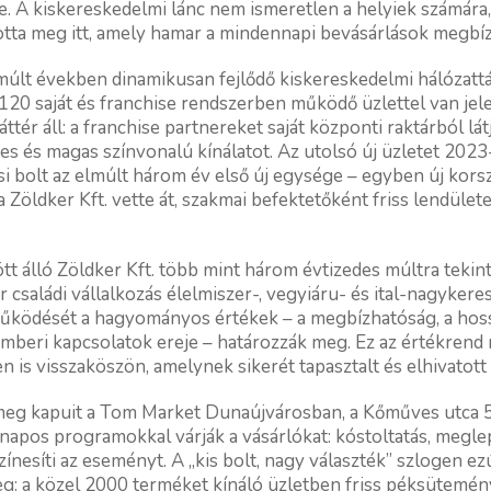
. A kiskereskedelmi lánc nem ismeretlen a helyiek számára, 
ta meg itt, amely hamar a mindennapi bevásárlások megbízh
últ években dinamikusan fejlődő kiskereskedelmi hálózattá 
120 saját és franchise rendszerben működő üzlettel van je
ttér áll: a franchise partnereket saját központi raktárból látj
es és magas színvonalú kínálatot. Az utolsó új üzletet 2023-
i bolt az elmúlt három év első új egysége – egyben új kors
a Zöldker Kft. vette át, szakmai befektetőként friss lendület
 álló Zöldker Kft. több mint három évtizedes múltra tekint
r családi vállalkozás élelmiszer-, vegyiáru- és ital-nagyke
 működését a hagyományos értékek – a megbízhatóság, a hos
mberi kapcsolatok ereje – határozzák meg. Ez az értékrend
s visszaköszön, amelynek sikerét tapasztalt és elhivatott c
a meg kapuit a Tom Market Dunaújvárosban, a Kőműves utca 5.
 napos programokkal várják a vásárlókat: kóstoltatás, megl
ínesíti az eseményt. A „kis bolt, nagy választék” szlogen ezú
eg: a közel 2000 terméket kínáló üzletben friss péksütemén