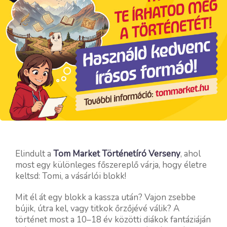
Elindult a
Tom Market Történetíró Verseny
, ahol
most egy különleges főszereplő várja, hogy életre
keltsd: Tomi, a vásárlói blokk!
Mit él át egy blokk a kassza után? Vajon zsebbe
bújik, útra kel, vagy titkok őrzőjévé válik? A
történet most a 10–18 év közötti diákok fantáziáján