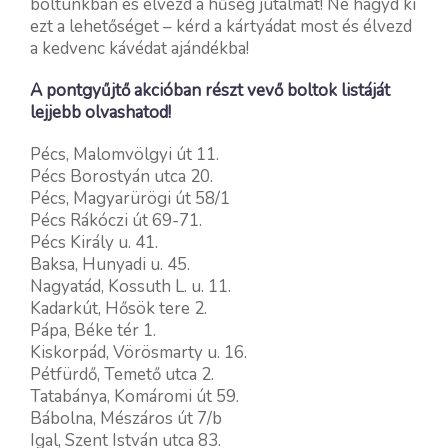
boltunkban és élvezd a hűség jutalmát! Ne hagyd ki
ezt a lehetőséget – kérd a kártyádat most és élvezd
a kedvenc kávédat ajándékba!
A pontgyűjtő akcióban részt vevő boltok listáját
lejjebb olvashatod!
Pécs, Malomvölgyi út 11.
Pécs Borostyán utca 20.
Pécs, Magyarürögi út 58/1
Pécs Rákóczi út 69-71.
Pécs Király u. 41.
Baksa, Hunyadi u. 45.
Nagyatád, Kossuth L. u. 11.
Kadarkút, Hősök tere 2.
Pápa, Béke tér 1.
Kiskorpád, Vörösmarty u. 16.
Pétfürdő, Temető utca 2.
Tatabánya, Komáromi út 59.
Bábolna, Mészáros út 7/b
Igal, Szent István utca 83.