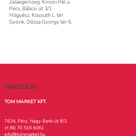
Zalaegerszeg, Kinizsi Pál u.
Pécs, Bálicsi út 3/1
Hőgyész, Kossuth L. tér
Gyönk, Dózsa György tér 6.
KAPCSOLAT
TOM MARKET KFT.
7634, Pécs, Nagy-Berki út 8/3.
(+36) 70 516 6061
info@tommarket.hu