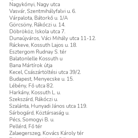
Nagykónyi, Nagy utca
Vasvár, Szentmihályfalvi u. 6.
Várpalota, Bátorkő u. 1/A
Görcsöny, Rákóczi u. 14.
Döbrököz, Iskola utca 7.
Dunaújváros, Váci Mihály utca 11-12.
Ráckeve, Kossuth Lajos u. 18.
Esztergom Rudnay S. tér
Balatonlelle Kossuth u
Bana Mártírok útja
Kecel, Császártöltési utca 39/2.
Budapest, Menyecske u. 15.
Lébény, Fő utca 82.
Harkány, Kossuth L. u.
Szekszárd, Rákóczi u.
Szalánta, Hunyadi János utca 119.
Sárbogárd, Köztársaság u.
Pécs, Somogyi B. u.
Pellérd, Fő tér
Zalaegerszeg, Kovács Károly tér