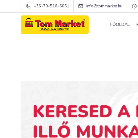
+36-70-516-6061
info@tommarket.hu
FŐOLDAL