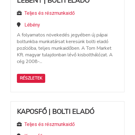
LÉBÉNY | BOLTI ELADÓ
Teljes és részmunkaidő
Lébény
A folyamatos növekedés jegyében új pápai
boltunkba munkatársat keresünk bolti eladó
pozícióba, teljes munkaidőben. A Tom Market
Kft. magyar tulajdonban lévő kisbolthálózat. A
cég 2008-...
RÉSZLETEK
KAPOSFŐ | BOLTI ELADÓ
Teljes és részmunkaidő