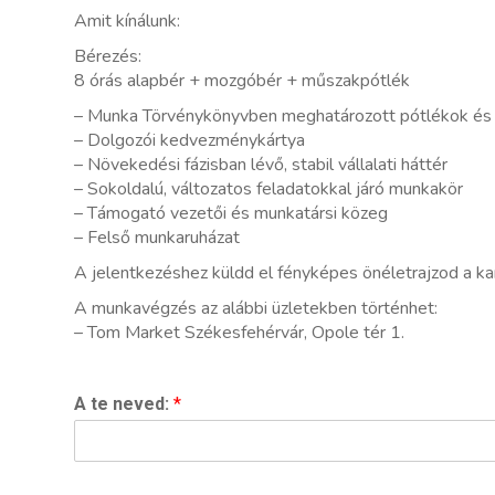
Amit kínálunk:
Bérezés:
8 órás alapbér + mozgóbér + műszakpótlék
– Munka Törvénykönyvben meghatározott pótlékok és u
– Dolgozói kedvezménykártya
– Növekedési fázisban lévő, stabil vállalati háttér
– Sokoldalú, változatos feladatokkal járó munkakör
– Támogató vezetői és munkatársi közeg
– Felső munkaruházat
A jelentkezéshez küldd el fényképes önéletrajzod a ka
A munkavégzés az alábbi üzletekben történhet:
– Tom Market Székesfehérvár, Opole tér 1.
A te neved:
*