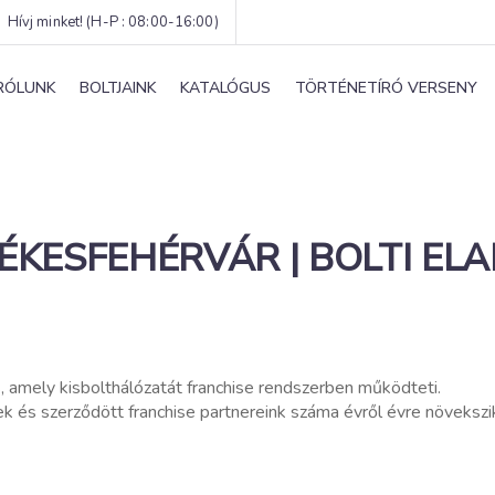
Hívj minket! (H-P : 08:00-16:00)
RÓLUNK
BOLTJAINK
KATALÓGUS
TÖRTÉNETÍRÓ VERSENY
ÉKESFEHÉRVÁR | BOLTI EL
, amely kisbolthálózatát franchise rendszerben működteti.
ek és szerződött franchise partnereink száma évről évre növeks