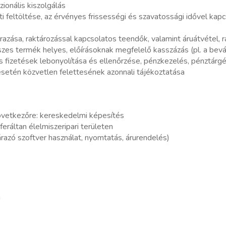
ionális kiszolgálás
ti feltöltése, az érvényes frissességi és szavatossági idővel ka
árazása, raktározással kapcsolatos teendők, valamint áruátvétel, 
szes termék helyes, előírásoknak megfelelő kasszázás (pl. a bevá
s fizetések lebonyolítása és ellenőrzése, pénzkezelés, pénztárg
 esetén közvetlen felettesének azonnali tájékoztatása
övetkezőre: kereskedelmi képesítés
eráltan élelmiszeripari területen
árazó szoftver használat, nyomtatás, árurendelés)
n