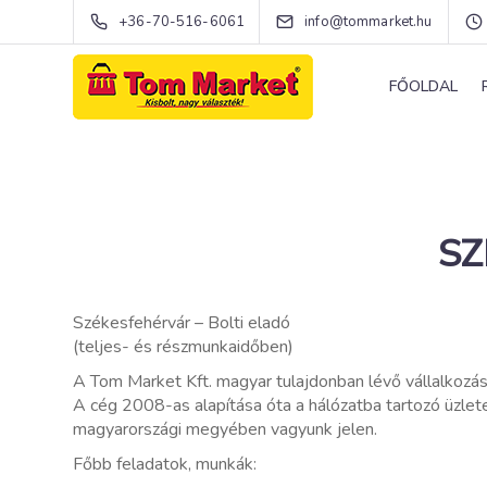
+36-70-516-6061
info@tommarket.hu
FŐOLDAL
SZ
Székesfehérvár – Bolti eladó
(teljes- és részmunkaidőben)
A Tom Market Kft. magyar tulajdonban lévő vállalkozás
A cég 2008-as alapítása óta a hálózatba tartozó üzlet
magyarországi megyében vagyunk jelen.
Főbb feladatok, munkák: