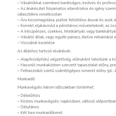
– Vásárlókkal szembeni barátságos, kedves és professz
– Az árukészlet folyamatos ellenőrzése és igény szerin
választékra vonatkozóan
– Áru kicsomagolása, pultok feltöltése áruval és azok 
– Korrekt eljárásmód a pénztárosi műveleteknél, az ös
– A készpénzes, csekkes, hitelkártyás vagy bankkártyá
– Vásárló általi, vagy egyéb panasz, illetve reklamáció
– Visszáruk kezelése
Az álláshoz tartozó elvárások:
– Alap/középfokú végzettség, előnyként tekintünk a k
– Hasonló munkakörben szerzett tapasztalat előny, pref
– Felhasználói szintű számítógépes ismeret előny (pl.: 
Munkaidő:
Munkavégzés három időszakban történhet:
– Délelőttös
– Köztes munkavégzés: napközben, változó időpontba
– Délutános
– Két havi munkaidőkeret