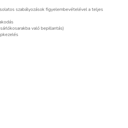
pcsolatos szabályozások figyelembevételével a teljes
rakodás
sárlókosarakba való bepillantás)
épkezelés