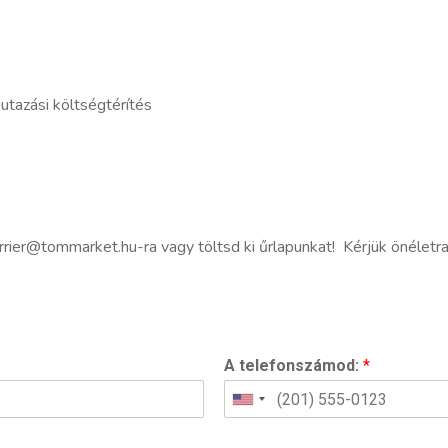
tazási költségtérítés
rrier@tommarket.hu-ra vagy töltsd ki űrlapunkat! Kérjük önéletra
A telefonszámod:
*