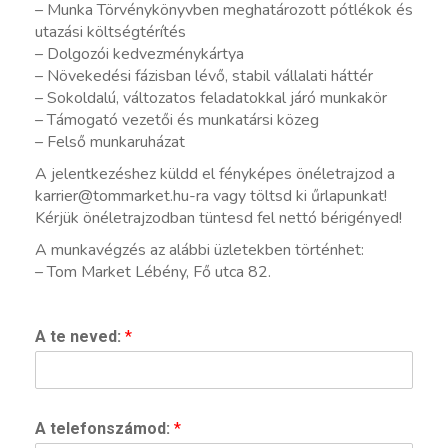
– Munka Törvénykönyvben meghatározott pótlékok és
utazási költségtérítés
– Dolgozói kedvezménykártya
– Növekedési fázisban lévő, stabil vállalati háttér
– Sokoldalú, változatos feladatokkal járó munkakör
– Támogató vezetői és munkatársi közeg
– Felső munkaruházat
A jelentkezéshez küldd el fényképes önéletrajzod a
karrier@tommarket.hu-ra vagy töltsd ki űrlapunkat!
Kérjük önéletrajzodban tüntesd fel nettó bérigényed!
A munkavégzés az alábbi üzletekben történhet:
– Tom Market Lébény, Fő utca 82.
A te neved:
*
A telefonszámod:
*