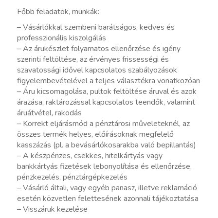
Főbb feladatok, munkák:
– Vásárlókkal szembeni barátságos, kedves és
professzionális kiszolgálás
– Az árukészlet folyamatos ellenőrzése és igény
szerinti feltöltése, az érvényes frissességi és
szavatossági idővel kapcsolatos szabályozások
figyelembevételével a teljes választékra vonatkozóan
– Áru kicsomagolása, pultok feltöltése áruval és azok
árazása, raktározással kapcsolatos teendők, valamint
áruátvétel, rakodás
– Korrekt eljárásmód a pénztárosi műveleteknél, az
összes termék helyes, előírásoknak megfelelő
kasszázás (pl. a bevásárlókosarakba való bepillantás)
– A készpénzes, csekkes, hitelkártyás vagy
bankkártyás fizetések lebonyolítása és ellenőrzése,
pénzkezelés, pénztárgépkezelés
– Vásárló általi, vagy egyéb panasz, illetve reklamáció
esetén közvetlen felettesének azonnali tájékoztatása
– Visszáruk kezelése