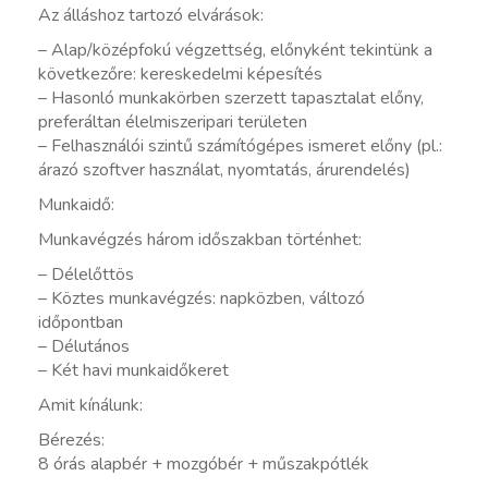
Az álláshoz tartozó elvárások:
– Alap/középfokú végzettség, előnyként tekintünk a
következőre: kereskedelmi képesítés
– Hasonló munkakörben szerzett tapasztalat előny,
preferáltan élelmiszeripari területen
– Felhasználói szintű számítógépes ismeret előny (pl.:
árazó szoftver használat, nyomtatás, árurendelés)
Munkaidő:
Munkavégzés három időszakban történhet:
– Délelőttös
– Köztes munkavégzés: napközben, változó
időpontban
– Délutános
– Két havi munkaidőkeret
Amit kínálunk:
Bérezés:
8 órás alapbér + mozgóbér + műszakpótlék