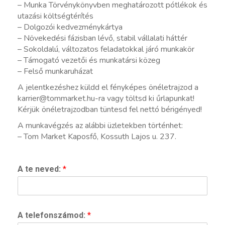
– Munka Törvénykönyvben meghatározott pótlékok és
utazási költségtérítés
– Dolgozói kedvezménykártya
– Növekedési fázisban lévő, stabil vállalati háttér
– Sokoldalú, változatos feladatokkal járó munkakör
– Támogató vezetői és munkatársi közeg
– Felső munkaruházat
A jelentkezéshez küldd el fényképes önéletrajzod a
karrier@tommarket.hu-ra vagy töltsd ki űrlapunkat!
Kérjük önéletrajzodban tüntesd fel nettó bérigényed!
A munkavégzés az alábbi üzletekben történhet:
– Tom Market Kaposfő, Kossuth Lajos u. 237.
A te neved:
*
A telefonszámod:
*