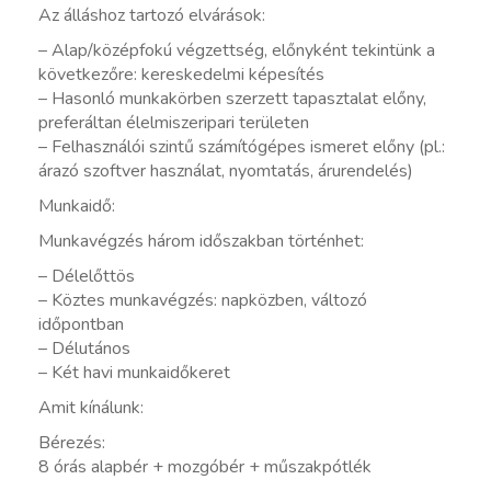
Az álláshoz tartozó elvárások:
– Alap/középfokú végzettség, előnyként tekintünk a
következőre: kereskedelmi képesítés
– Hasonló munkakörben szerzett tapasztalat előny,
preferáltan élelmiszeripari területen
– Felhasználói szintű számítógépes ismeret előny (pl.:
árazó szoftver használat, nyomtatás, árurendelés)
Munkaidő:
Munkavégzés három időszakban történhet:
– Délelőttös
– Köztes munkavégzés: napközben, változó
időpontban
– Délutános
– Két havi munkaidőkeret
Amit kínálunk:
Bérezés:
8 órás alapbér + mozgóbér + műszakpótlék