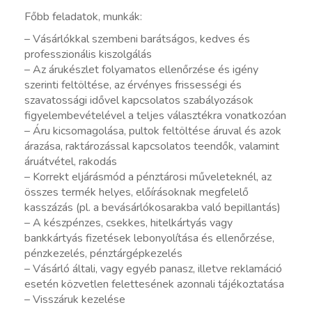
Főbb feladatok, munkák:
– Vásárlókkal szembeni barátságos, kedves és
professzionális kiszolgálás
– Az árukészlet folyamatos ellenőrzése és igény
szerinti feltöltése, az érvényes frissességi és
szavatossági idővel kapcsolatos szabályozások
figyelembevételével a teljes választékra vonatkozóan
– Áru kicsomagolása, pultok feltöltése áruval és azok
árazása, raktározással kapcsolatos teendők, valamint
áruátvétel, rakodás
– Korrekt eljárásmód a pénztárosi műveleteknél, az
összes termék helyes, előírásoknak megfelelő
kasszázás (pl. a bevásárlókosarakba való bepillantás)
– A készpénzes, csekkes, hitelkártyás vagy
bankkártyás fizetések lebonyolítása és ellenőrzése,
pénzkezelés, pénztárgépkezelés
– Vásárló általi, vagy egyéb panasz, illetve reklamáció
esetén közvetlen felettesének azonnali tájékoztatása
– Visszáruk kezelése