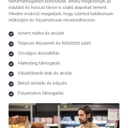
háttértámogatást biztosítunk, amely megkönnyíti az
indulást és hosszú távon is stabil alapokat teremt.
Minden eszközt megadunk, hogy üzleted hatékonyan
működjön és folyamatosan növekedhessen.
Ismert márka és arculat
Teljesen felszerelt és feltöltött üzlet
Országos áruszállítás
Marketing támogatás
Vásárlóbarát árak és akciók
Belső oktatás és képzés
Folyamatos támogatás